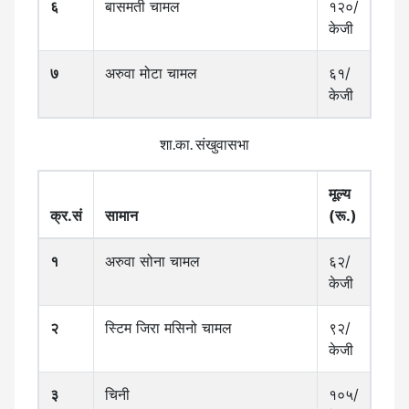
६
बासमती चामल
१२०/
केजी
७
अरुवा मोटा चामल
६१/
केजी
शा.का. संखुवासभा
मूल्य
क्र.सं
सामान
(रू.)
१
अरुवा सोना चामल
६२/
केजी
२
स्टिम जिरा मसिनो चामल
९२/
केजी
३
चिनी
१०५/