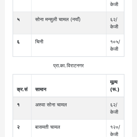
केजी
५
सोना मन्सुली चामल (नयाँ)
६२/
केजी
६
चिनी
१०५/
केजी
प्रा.का. विराटनगर
मूल्य
क्र.सं
सामान
(रू.)
१
अरुवा सोना चामल
६२/
केजी
२
बासमती चामल
१२०/
केजी