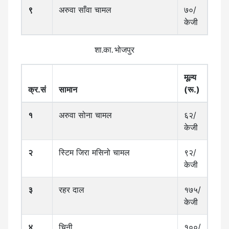
९
अरुवा साँवा चामल
७०/
केजी
शा.का. भोजपुर
मूल्य
क्र.सं
सामान
(रू.)
१
अरुवा सोना चामल
६२/
केजी
२
स्टिम जिरा मसिनो चामल
९२/
केजी
३
रहर दाल
१७५/
केजी
४
चिनी
१००/