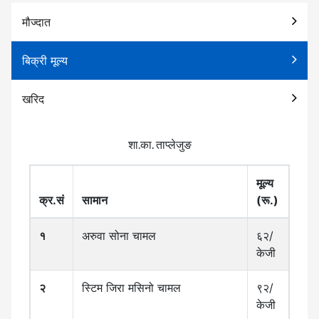
मौज्दात
बिक्री मूल्य
खरिद
शा.का. ताप्लेजुङ
मूल्य
क्र.सं
सामान
(रू.)
१
अरुवा सोना चामल
६२/
केजी
२
स्टिम जिरा मसिनो चामल
९२/
केजी