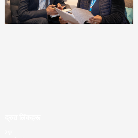
द्रुत लिंकहरू
गृह