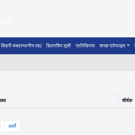
LTD.
बिक्री कक्ष(स्थानीय तह)
डिलरशिप सूची
प्रतिक्रिया
शाखा प्रोफाइल
ख्या
शीर्षक
ो
अर्को