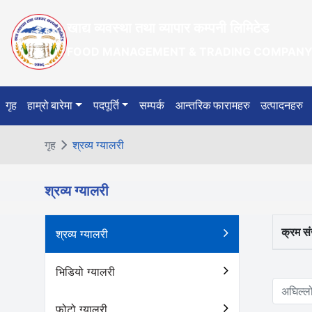
खाद्य व्यवस्था तथा व्यापार कम्पनी लिमिटेड
FOOD MANAGEMENT & TRADING COMPANY 
गृह
हाम्रो बारेमा
पदपूर्ति
सम्पर्क
आन्तरिक फारामहरु
उत्पादनहरु
गृह
श्रव्य ग्यालरी
श्रव्य ग्यालरी
क्रम सं
श्रव्य ग्यालरी
भिडियो ग्यालरी
अघिल्ल
फोटो ग्यालरी