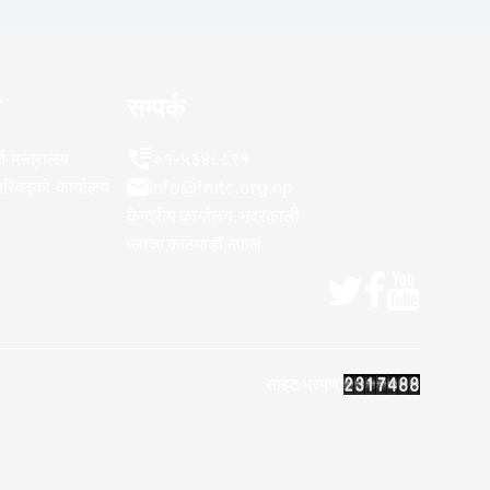
ू
सम्पर्क
ति मन्त्रालय
०१-५३४८८९१
िपरिषद्को कार्यालय
info@fmtc.org.np
केन्द्रीय कार्यालय, भद्रकाली
प्लाजा,काठमाडौं,नेपाल
साइट भ्रमण: