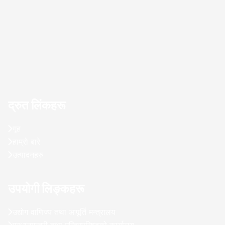
द्रुत लिंकहरू
गृह
हाम्रो बारे
उत्पादनहरु
उपयोगी लिङ्कहरू
उद्योग वाणिज्य तथा आपूर्ति मन्त्रालय
प्रधानमन्त्री तथा मन्त्रिपरिषद्को कार्यालय