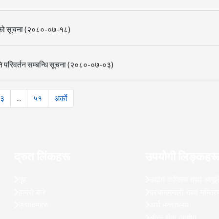
आशयको सूचना (२०८०-०७-१८)
िति परिवर्तन सम्बन्धि सूचना (२०८०-०७-०३)
३
...
५१
अर्को
द्रुत लिंकहरू
उपयोगी लिङ्कहर
गृह
उद्योग वाणिज्य तथा आपूर्
हाम्रो बारे
प्रधानमन्त्री तथा मन्त्र
उत्पादनहरु
अर्थ मन्त्रालय
लोक सेवा आयोग