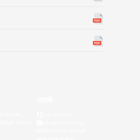
ू
सम्पर्क
ति मन्त्रालय
०१-५३४८८९१
िपरिषद्को कार्यालय
info@fmtc.org.np
केन्द्रीय कार्यालय, भद्रकाली
प्लाजा,काठमाडौं,नेपाल