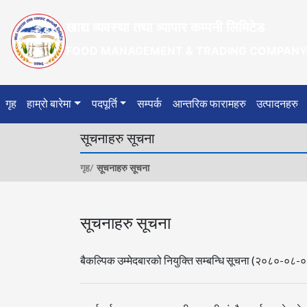
खाद्य व्यवस्था तथा व्यापार कम्पनी लिमिटेड
FOOD MANAGEMENT & TRADING COMPANY 
गृह
हाम्रो बारेमा
पदपूर्ति
सम्पर्क
आन्तरिक फारामहरु
उत्पादनहरु
सूचनाहरु सूचना
गृह/
सूचनाहरु सूचना
सूचनाहरु सूचना
बैकल्पिक उम्मेदबारको नियुक्ति सम्बन्धि सूचना (२०८०-०८-