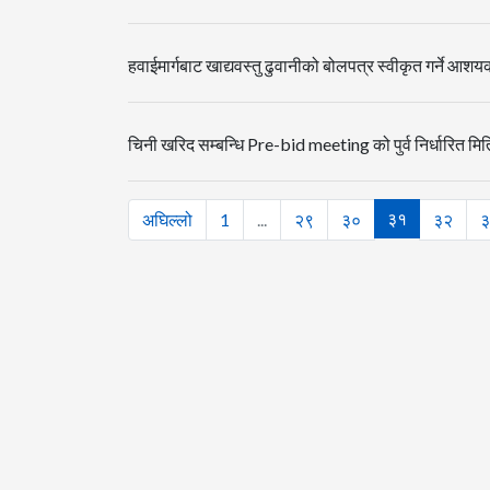
हवाईमार्गबाट खाद्यवस्तु ढुवानीको बोलपत्र स्वीकृत गर्ने 
चिनी खरिद सम्बन्धि Pre-bid meeting को पुर्व निर्धारित म
३१
अघिल्लो
1
...
२९
३०
३२
३