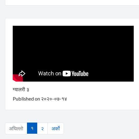
ग्यालरी ३
Published on २०२०-०७-१४
१
अघिल्लो
२
अर्को