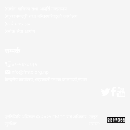
उद्योग वाणिज्य तथा आपूर्ति मन्त्रालय
प्रधानमन्त्री तथा मन्त्रिपरिषद्को कार्यालय
अर्थ मन्त्रालय
लोक सेवा आयोग
सम्पर्क
०१-५३४८८९१
info@fmtc.org.np
केन्द्रीय कार्यालय, भद्रकाली प्लाजा,काठमाडौं,नेपाल
प्रतिलिपि अधिकार © २०२५ FMTC सबै अधिकार
साइट
सुरक्षित
भ्रमण: