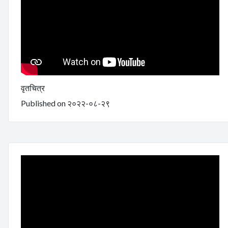
वृतचित्र
Published on २०२२-०८-२९